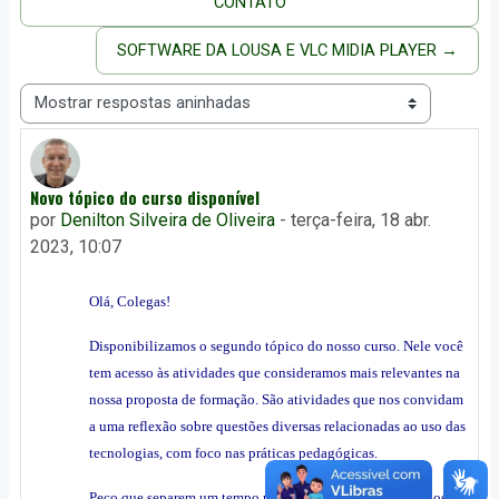
CONTATO
SOFTWARE DA LOUSA E VLC MIDIA PLAYER →
Modo de visualização
Novo tópico do curso disponível
Número de respostas: 0
por
Denilton Silveira de Oliveira
-
terça-feira, 18 abr.
2023, 10:07
Olá, Colegas!
Disponibilizamos o segundo tópico do nosso curso. Nele você
tem acesso às atividades que consideramos mais relevantes na
nossa proposta de formação. São atividades que nos convidam
a uma reflexão sobre questões diversas relacionadas ao uso das
tecnologias, com foco nas práticas pedagógicas.
Peço que separem um tempo para fazer as atividades propostas,