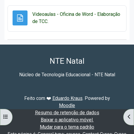
Videoaulas - Oficina de Word - Elaboração
Página
de TCC.
NTE Natal
Núcleo de Tecnologia Educacional - NTE Natal
Feito com ❤️
Eduardo Kraus
. Powered by
Moodle
Resumo de retenção de dados
ABRIR ÍNDICE DO CURSO
AB
Baixar o aplicativo móvel.
Mudar para o tema padrão