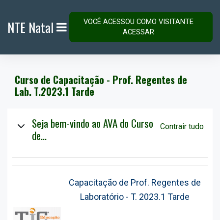
Ir para o conteúdo principal
VOCÊ ACESSOU COMO VISITANTE
NTE Natal
ACESSAR
PAINEL LATERAL
Curso de Capacitação - Prof. Regentes de
Lab. T.2023.1 Tarde
Programação
Seja bem-vindo ao AVA do Curso
Contrair tudo
de...
Capacitação de Prof. Regentes de
Laboratório
- T. 2023.1 Tarde